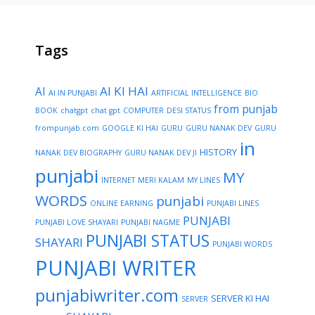
Tags
AI KI HAI
AI
AI IN PUNJABI
ARTIFICIAL INTELLIGENCE
BIO
from punjab
BOOK
chatgpt
chat gpt
COMPUTER
DESI STATUS
frompunjab.com
GOOGLE KI HAI
GURU
GURU NANAK DEV
GURU
in
HISTORY
NANAK DEV BIOGRAPHY
GURU NANAK DEV JI
punjabi
MY
INTERNET
MERI KALAM
MY LINES
WORDS
punjabi
ONLINE EARNING
PUNJABI LINES
PUNJABI
PUNJABI LOVE SHAYARI
PUNJABI NAGME
PUNJABI STATUS
SHAYARI
PUNJABI WORDS
PUNJABI WRITER
punjabiwriter.com
SERVER KI HAI
SERVER