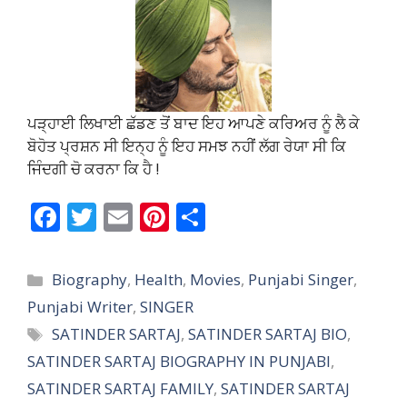
ਪੜ੍ਹਾਈ ਲਿਖਾਈ ਛੱਡਣ ਤੋਂ ਬਾਦ ਇਹ ਆਪਣੇ ਕਰਿਅਰ ਨੂੰ ਲੈ ਕੇ
ਬੋਹੋਤ ਪ੍ਰਸ਼ਨ ਸੀ ਇਨ੍ਹ ਨੂੰ ਇਹ ਸਮਝ ਨਹੀਂ ਲੱਗ ਰੇਯਾ ਸੀ ਕਿ
ਜਿੰਦਗੀ ਚੋ ਕਰਨਾ ਕਿ ਹੈ !
F
T
E
Pi
S
ac
w
m
nt
h
e
itt
ai
er
ar
Categories
Biography
,
Health
,
Movies
,
Punjabi Singer
,
b
er
l
e
e
Punjabi Writer
,
SINGER
o
st
Tags
SATINDER SARTAJ
,
SATINDER SARTAJ BIO
,
o
SATINDER SARTAJ BIOGRAPHY IN PUNJABI
,
k
SATINDER SARTAJ FAMILY
,
SATINDER SARTAJ