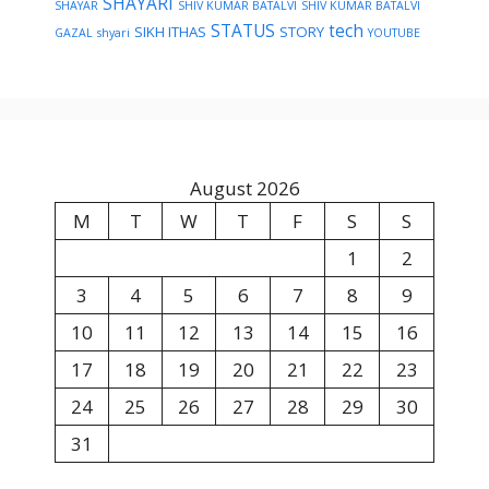
SHAYARI
SHAYAR
SHIV KUMAR BATALVI
SHIV KUMAR BATALVI
STATUS
tech
SIKH ITHAS
STORY
GAZAL
shyari
YOUTUBE
August 2026
M
T
W
T
F
S
S
1
2
3
4
5
6
7
8
9
10
11
12
13
14
15
16
17
18
19
20
21
22
23
24
25
26
27
28
29
30
31