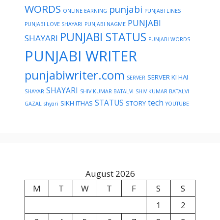
WORDS
punjabi
ONLINE EARNING
PUNJABI LINES
PUNJABI
PUNJABI LOVE SHAYARI
PUNJABI NAGME
PUNJABI STATUS
SHAYARI
PUNJABI WORDS
PUNJABI WRITER
punjabiwriter.com
SERVER KI HAI
SERVER
SHAYARI
SHAYAR
SHIV KUMAR BATALVI
SHIV KUMAR BATALVI
STATUS
tech
SIKH ITHAS
STORY
GAZAL
shyari
YOUTUBE
August 2026
M
T
W
T
F
S
S
1
2