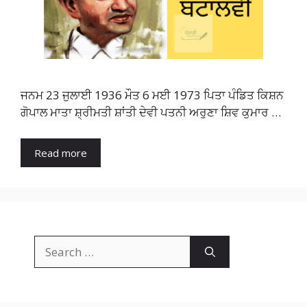
ਜਨਮ 23 ਜੁਲਾਈ 1936 ਮੌਤ 6 ਮਈ 1973 ਪਿਤਾ ਪੰਡਿਤ ਕਿਸ਼ਨ
ਗੋਪਾਲ ਮਾਤਾ ਸ਼੍ਰੀਮਤੀ ਸ਼ਾਂਤੀ ਦੇਵੀ ਪਤਨੀ ਅਰੁਣਾ ਸ਼ਿਵ ਕੁਮਾਰ …
Read more
Search
for: