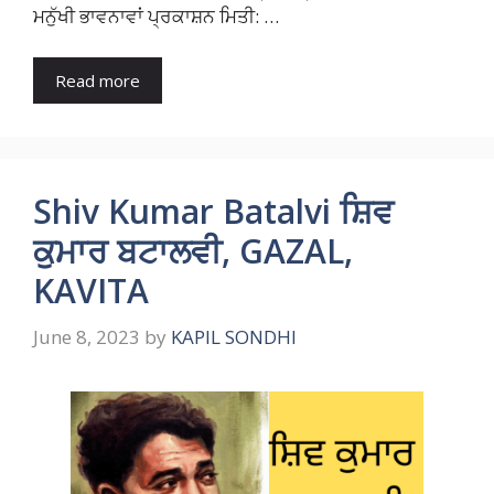
ਮਨੁੱਖੀ ਭਾਵਨਾਵਾਂ ਪ੍ਰਕਾਸ਼ਨ ਮਿਤੀ: …
Read more
Shiv Kumar Batalvi ਸ਼ਿਵ
ਕੁਮਾਰ ਬਟਾਲਵੀ, GAZAL,
KAVITA
June 8, 2023
by
KAPIL SONDHI