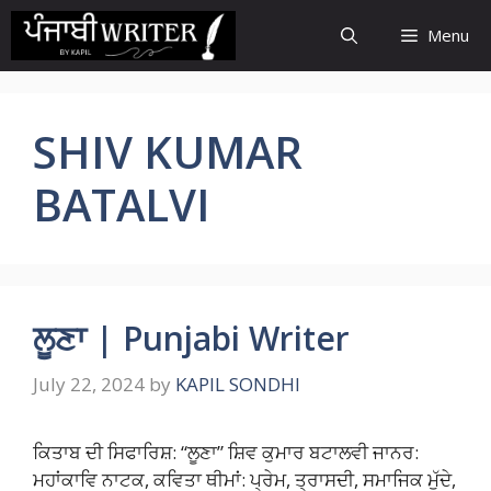
Skip
Menu
to
content
SHIV KUMAR
BATALVI
ਲੂਣਾ | Punjabi Writer
July 22, 2024
by
KAPIL SONDHI
ਕਿਤਾਬ ਦੀ ਸਿਫਾਰਿਸ਼: “ਲੂਣਾ” ਸ਼ਿਵ ਕੁਮਾਰ ਬਟਾਲਵੀ ਜਾਨਰ:
ਮਹਾਂਕਾਵਿ ਨਾਟਕ, ਕਵਿਤਾ ਥੀਮਾਂ: ਪ੍ਰੇਮ, ਤ੍ਰਾਸਦੀ, ਸਮਾਜਿਕ ਮੁੱਦੇ,