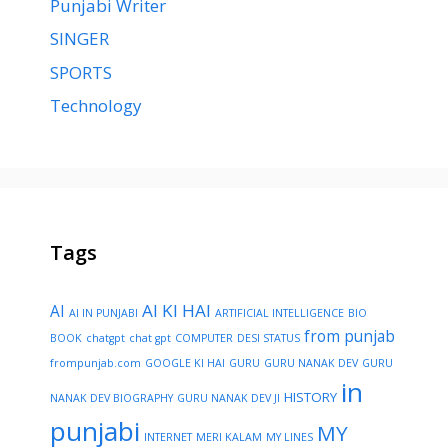
Punjabi Writer
SINGER
SPORTS
Technology
Tags
AI KI HAI
AI
AI IN PUNJABI
ARTIFICIAL INTELLIGENCE
BIO
from punjab
BOOK
chatgpt
chat gpt
COMPUTER
DESI STATUS
frompunjab.com
GOOGLE KI HAI
GURU
GURU NANAK DEV
GURU
in
HISTORY
NANAK DEV BIOGRAPHY
GURU NANAK DEV JI
punjabi
MY
INTERNET
MERI KALAM
MY LINES