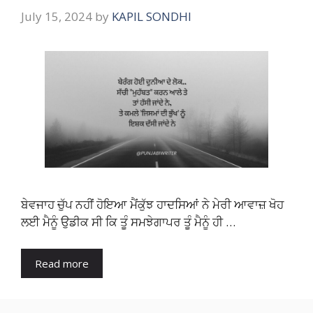
July 15, 2024
by
KAPIL SONDHI
ਬੇਵਜਾਹ ਚੁੱਪ ਨਹੀਂ ਹੋਇਆ ਮੈਂਕੁੱਝ ਹਾਦਸਿਆਂ ਨੇ ਮੇਰੀ ਆਵਾਜ਼ ਖੋਹ
ਲਈ ਮੈਨੂੰ ਉਡੀਕ ਸੀ ਕਿ ਤੂੰ ਸਮਝੇਗਾਪਰ ਤੂੰ ਮੈਨੂੰ ਹੀ …
Read more