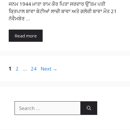
ਜਨਮ 1944 ਮਾਤਾ ਰਾਮ ਕੌਰ ਪਿਤਾ ਸਰਦਾਰ ਉੱਤਮ ਪਤੀ
ਕ੍ਰਿਪਾਲ ਬਾਵਾ ਬੇਟੀਆਂ ਲਾਚੀ ਬਾਵਾ ਅਤੇ ਗਲੋਰੀ ਬਾਵਾ ਮੌਤ 21
ਨੋਵੈਮਬੇਰ …
Read more
Page
Page
Page
1
2
…
24
Next
→
Search
for: