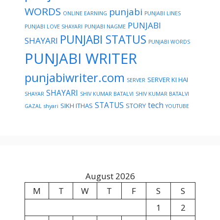
WORDS
punjabi
ONLINE EARNING
PUNJABI LINES
PUNJABI
PUNJABI LOVE SHAYARI
PUNJABI NAGME
PUNJABI STATUS
SHAYARI
PUNJABI WORDS
PUNJABI WRITER
punjabiwriter.com
SERVER KI HAI
SERVER
SHAYARI
SHAYAR
SHIV KUMAR BATALVI
SHIV KUMAR BATALVI
STATUS
tech
SIKH ITHAS
STORY
GAZAL
shyari
YOUTUBE
August 2026
M
T
W
T
F
S
S
1
2