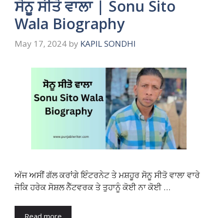
ਸੋਨੂ ਸੀਤੋ ਵਾਲਾ | Sonu Sito
Wala Biography
May 17, 2024
by
KAPIL SONDHI
ਅੱਜ ਅਸੀਂ ਗੱਲ ਕਰਾਂਗੇ ਇੰਟਰਨੇਟ ਤੇ ਮਸ਼ਹੂਰ ਸੋਨੂ ਸੀਤੋ ਵਾਲਾ ਵਾਰੇ
ਜੋਕਿ ਹਰੇਕ ਸੋਸ਼ਲ ਨੈੱਟਵਰਕ ਤੇ ਤੁਹਾਨੂੰ ਕੋਈ ਨਾ ਕੋਈ …
Read more