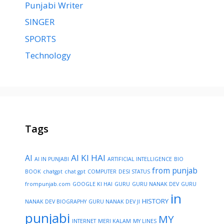
Punjabi Writer
SINGER
SPORTS
Technology
Tags
AI KI HAI
AI
AI IN PUNJABI
ARTIFICIAL INTELLIGENCE
BIO
from punjab
BOOK
chatgpt
chat gpt
COMPUTER
DESI STATUS
frompunjab.com
GOOGLE KI HAI
GURU
GURU NANAK DEV
GURU
in
HISTORY
NANAK DEV BIOGRAPHY
GURU NANAK DEV JI
punjabi
MY
INTERNET
MERI KALAM
MY LINES