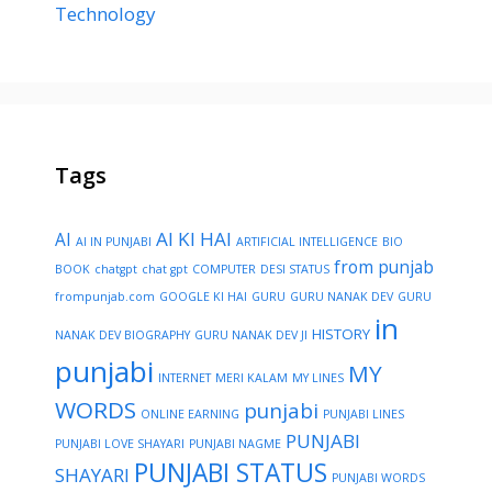
Technology
Tags
AI KI HAI
AI
AI IN PUNJABI
ARTIFICIAL INTELLIGENCE
BIO
from punjab
BOOK
chatgpt
chat gpt
COMPUTER
DESI STATUS
frompunjab.com
GOOGLE KI HAI
GURU
GURU NANAK DEV
GURU
in
HISTORY
NANAK DEV BIOGRAPHY
GURU NANAK DEV JI
punjabi
MY
INTERNET
MERI KALAM
MY LINES
WORDS
punjabi
ONLINE EARNING
PUNJABI LINES
PUNJABI
PUNJABI LOVE SHAYARI
PUNJABI NAGME
PUNJABI STATUS
SHAYARI
PUNJABI WORDS