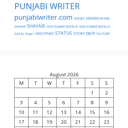
PUNJABI WRITER
punjabiwriter.com
SERVER KI HAI
SERVER
SHAYARI
SHAYAR
SHIV KUMAR BATALVI
SHIV KUMAR BATALVI
STATUS
tech
SIKH ITHAS
STORY
GAZAL
shyari
YOUTUBE
August 2026
M
T
W
T
F
S
S
1
2
3
4
5
6
7
8
9
10
11
12
13
14
15
16
17
18
19
20
21
22
23