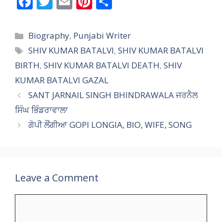
F
T
E
Pi
S
ac
w
m
nt
h
e
itt
ai
er
ar
Categories
Biography
,
Punjabi Writer
b
er
l
e
e
Tags
SHIV KUMAR BATALVI
,
SHIV KUMAR BATALVI
o
st
BIRTH
,
SHIV KUMAR BATALVI DEATH
,
SHIV
o
KUMAR BATALVI GAZAL
k
SANT JARNAIL SINGH BHINDRAWALA ਜਰਨੈਲ
ਸਿੰਘ ਭਿੰਡਰਾਵਾਲਾ
ਗੋਪੀ ਲੌਂਗੀਆ GOPI LONGIA, BIO, WIFE, SONG
Leave a Comment
Comment