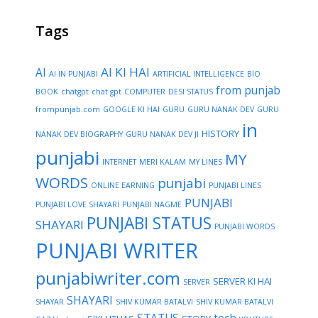
Tags
AI KI HAI
AI
AI IN PUNJABI
ARTIFICIAL INTELLIGENCE
BIO
from punjab
BOOK
chatgpt
chat gpt
COMPUTER
DESI STATUS
frompunjab.com
GOOGLE KI HAI
GURU
GURU NANAK DEV
GURU
in
HISTORY
NANAK DEV BIOGRAPHY
GURU NANAK DEV JI
punjabi
MY
INTERNET
MERI KALAM
MY LINES
WORDS
punjabi
ONLINE EARNING
PUNJABI LINES
PUNJABI
PUNJABI LOVE SHAYARI
PUNJABI NAGME
PUNJABI STATUS
SHAYARI
PUNJABI WORDS
PUNJABI WRITER
punjabiwriter.com
SERVER KI HAI
SERVER
SHAYARI
SHAYAR
SHIV KUMAR BATALVI
SHIV KUMAR BATALVI