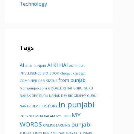
Technology
Tags
AI KI HAI
AI
AI IN PUNJABI
ARTIFICIAL
INTELLIGENCE
BIO
BOOK
chatgpt
chat gpt
from punjab
COMPUTER
DESI STATUS
frompunjab.com
GOOGLE KI HAI
GURU
GURU
NANAK DEV
GURU NANAK DEV BIOGRAPHY
GURU
in punjabi
HISTORY
NANAK DEV JI
MY
INTERNET
MERI KALAM
MY LINES
WORDS
punjabi
ONLINE EARNING
PUNJABI LINES
PUNJABI LOVE SHAYARI
PUNJABI