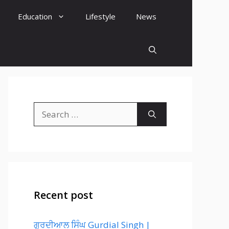
Education
Lifestyle
News
Search
for:
Recent post
ਗੁਰਦੀਆਲ ਸਿੰਘ Gurdial Singh |