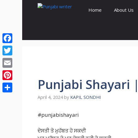
Skip
Home
About Us
to
content
Facebook
Twitter
Email
Punjabi Shayari 
Pinterest
Share
April 4, 2024
by
KAPIL SONDHI
#punjabishayari
ਦੋਸਤੀ ਤੋ ਮੁਹੱਬਤ ਹੋ ਸਕਦੀ