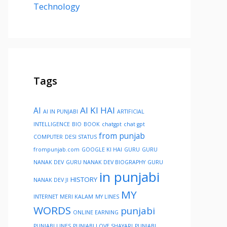
Technology
Tags
AI KI HAI
AI
AI IN PUNJABI
ARTIFICIAL
INTELLIGENCE
BIO
BOOK
chatgpt
chat gpt
from punjab
COMPUTER
DESI STATUS
frompunjab.com
GOOGLE KI HAI
GURU
GURU
NANAK DEV
GURU NANAK DEV BIOGRAPHY
GURU
in punjabi
HISTORY
NANAK DEV JI
MY
INTERNET
MERI KALAM
MY LINES
WORDS
punjabi
ONLINE EARNING
PUNJABI LINES
PUNJABI LOVE SHAYARI
PUNJABI