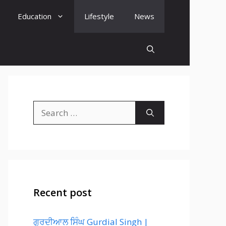
Education
Lifestyle
News
Search
for:
Recent post
ਗੁਰਦੀਆਲ ਸਿੰਘ Gurdial Singh |