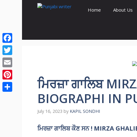
Skip
Home
About Us
to
content
Facebook
Twitter
Email
ਮਿਰਜ਼ਾ ਗਾਲਿਬ MIR
Pinterest
BIOGRAPHI IN PU
Share
July 16, 2023
by
KAPIL SONDHI
ਮਿਰਜ਼ਾ ਗਾਲਿਬ ਕੌਣ ਸਨ !
MIRZA GHALI