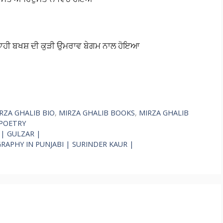
ਾਹੀ ਬਖਸ਼ ਦੀ ਕੁੜੀ ਉਮਰਾਵ ਬੇਗਮ ਨਾਲ ਹੋਇਆ
RZA GHALIB BIO
,
MIRZA GHALIB BOOKS
,
MIRZA GHALIB
 POETRY
 | GULZAR |
IOGRAPHY IN PUNJABI | SURINDER KAUR |