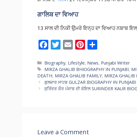
ਗਾਲਿਬ ਦਾ ਵਿਆਹ
13 ਸਾਲ ਦੀ ਨਿਕੀ ਉਮਰੇ ਇਨ੍ਹ ਦਾ ਵਿਆਹ ਨਬਾਬ ਇਲ
F
T
E
Pi
S
ac
w
m
nt
h
e
itt
ai
er
ar
Categories
Biography
,
Lifestyle
,
News
,
Punjabi Writer
Tags
MIRZA GHALIB BHIOGRAPHY IN PUNJABI
,
MI
b
er
l
e
e
DEATH
,
MIRZA GHALIB FAMILY
,
MIRZA GHALIB
o
st
ਗੁਲਜ਼ਾਰ ਸਾਹਬ GULZAR BIOGRAPHY IN PUNJABI
ਸੁਰਿੰਦਰ ਕੌਰ ਪੰਜਾਬ ਦੀ ਕੋਇਲ SURINDER KAUR B
o
k
Leave a Comment