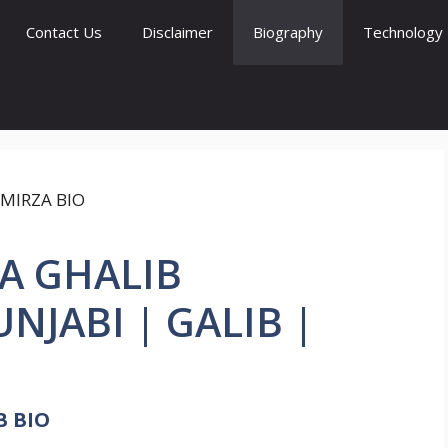
Contact Us
Disclaimer
Biography
Technology
ZA GHALIB
NJABI | GALIB |
B BIO