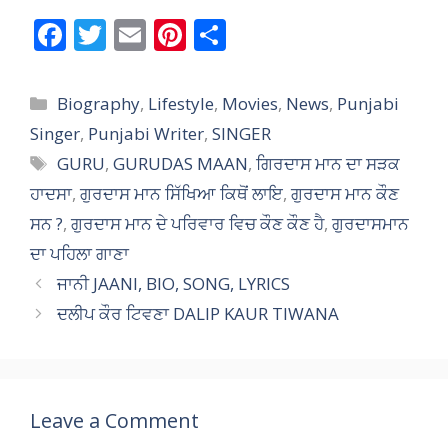
F
T
E
Pi
S
ac
w
m
nt
h
e
itt
ai
er
ar
Categories
Biography
,
Lifestyle
,
Movies
,
News
,
Punjabi
b
er
l
e
e
Singer
,
Punjabi Writer
,
SINGER
o
st
Tags
GURU
,
GURUDAS MAAN
,
ਗਿਰਦਾਸ ਮਾਨ ਦਾ ਸੜਕ
o
ਹਾਦਸਾ
,
ਗੁਰਦਾਸ ਮਾਨ ਸਿੱਖਿਆ ਕਿਥੋਂ ਲਾਇ
,
ਗੁਰਦਾਸ ਮਾਨ ਕੌਣ
k
ਸਨ ?
,
ਗੁਰਦਾਸ ਮਾਨ ਦੇ ਪਰਿਵਾਰ ਵਿਚ ਕੌਣ ਕੌਣ ਹੈ
,
ਗੁਰਦਾਸਮਾਨ
ਦਾ ਪਹਿਲਾ ਗਾਣਾ
ਜਾਨੀ JAANI, BIO, SONG, LYRICS
ਦਲੀਪ ਕੌਰ ਟਿਵਣਾ DALIP KAUR TIWANA
Leave a Comment