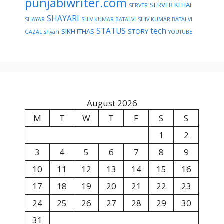
punjabiwriter.com
SERVER KI HAI
SERVER
SHAYARI
SHAYAR
SHIV KUMAR BATALVI
SHIV KUMAR BATALVI
STATUS
tech
SIKH ITHAS
STORY
GAZAL
shyari
YOUTUBE
August 2026
M
T
W
T
F
S
S
1
2
3
4
5
6
7
8
9
10
11
12
13
14
15
16
17
18
19
20
21
22
23
24
25
26
27
28
29
30
31