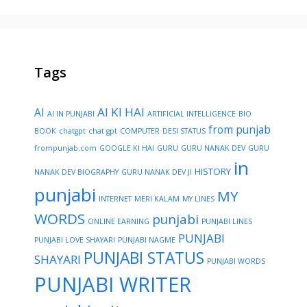
Tags
AI KI HAI
AI
AI IN PUNJABI
ARTIFICIAL INTELLIGENCE
BIO
from punjab
BOOK
chatgpt
chat gpt
COMPUTER
DESI STATUS
frompunjab.com
GOOGLE KI HAI
GURU
GURU NANAK DEV
GURU
in
HISTORY
NANAK DEV BIOGRAPHY
GURU NANAK DEV JI
punjabi
MY
INTERNET
MERI KALAM
MY LINES
WORDS
punjabi
ONLINE EARNING
PUNJABI LINES
PUNJABI
PUNJABI LOVE SHAYARI
PUNJABI NAGME
PUNJABI STATUS
SHAYARI
PUNJABI WORDS
PUNJABI WRITER