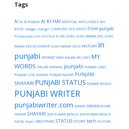
Tags
AI KI HAI
AI
AI IN PUNJABI
ARTIFICIAL INTELLIGENCE
BIO
from punjab
BOOK
chatgpt
chat gpt
COMPUTER
DESI STATUS
frompunjab.com
GOOGLE KI HAI
GURU
GURU NANAK DEV
GURU
in
HISTORY
NANAK DEV BIOGRAPHY
GURU NANAK DEV JI
punjabi
MY
INTERNET
MERI KALAM
MY LINES
WORDS
punjabi
ONLINE EARNING
PUNJABI LINES
PUNJABI
PUNJABI LOVE SHAYARI
PUNJABI NAGME
PUNJABI STATUS
SHAYARI
PUNJABI WORDS
PUNJABI WRITER
punjabiwriter.com
SERVER KI HAI
SERVER
SHAYARI
SHAYAR
SHIV KUMAR BATALVI
SHIV KUMAR BATALVI
STATUS
tech
SIKH ITHAS
STORY
GAZAL
shyari
YOUTUBE