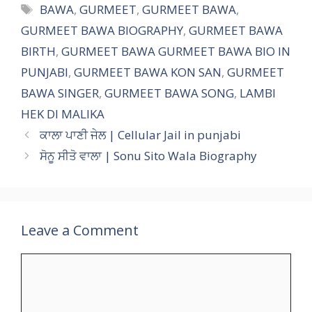
b
er
l
e
e
Tags
BAWA
,
GURMEET
,
GURMEET BAWA
,
o
st
GURMEET BAWA BIOGRAPHY
,
GURMEET BAWA
o
BIRTH
,
GURMEET BAWA GURMEET BAWA BIO IN
k
PUNJABI
,
GURMEET BAWA KON SAN
,
GURMEET
BAWA SINGER
,
GURMEET BAWA SONG
,
LAMBI
HEK DI MALIKA
ਕਾਲਾ ਪਾਣੀ ਜੇਲ | Cellular Jail in punjabi
ਸੋਨੂ ਸੀਤੋ ਵਾਲਾ | Sonu Sito Wala Biography
Leave a Comment
Comment