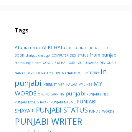
Tags
AI KI HAI
AI
AI IN PUNJABI
ARTIFICIAL INTELLIGENCE
BIO
from punjab
BOOK
chatgpt
chat gpt
COMPUTER
DESI STATUS
frompunjab.com
GOOGLE KI HAI
GURU
GURU NANAK DEV
GURU
in
HISTORY
NANAK DEV BIOGRAPHY
GURU NANAK DEV JI
punjabi
MY
INTERNET
MERI KALAM
MY LINES
WORDS
punjabi
ONLINE EARNING
PUNJABI LINES
PUNJABI
PUNJABI LOVE SHAYARI
PUNJABI NAGME
PUNJABI STATUS
SHAYARI
PUNJABI WORDS
PUNJABI WRITER