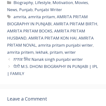
e
itt
ai
er
ar
Categories
Biography
,
Lifestyle
,
Motivation
,
Movies
,
b
er
l
e
e
News
,
Punjab
,
Punjabi Writer
o
st
Tags
amrita
,
amrita pritam
,
AMRITA PRITAM
o
BIOGRAPHY IN PUNJABI
,
AMRITA PRITAM BIRTH
,
k
AMRITA PRITAM BOOKS
,
AMRITA PRITAM
HUSBAND
,
AMRITA PRITAM KON HAI
,
AMRITA
PRITAM NOVAL
,
amrita pritam punjabi writer
,
amrita pritem
,
lekhak
,
pritam
,
writer
ਨਾਨਕ ਸਿੰਘ Nanak singh punjabi writer
ਧੋਨੀ M.S. DHONI BIOGRAPHY IN PUNJABI | IPL
| FAMILY
Leave a Comment