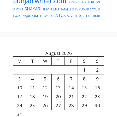
punjabiwriter.com
SERVER KI HAI
SERVER
SHAYARI
SHAYAR
SHIV KUMAR BATALVI
SHIV KUMAR BATALVI
STATUS
tech
SIKH ITHAS
STORY
GAZAL
shyari
YOUTUBE
August 2026
M
T
W
T
F
S
S
1
2
3
4
5
6
7
8
9
10
11
12
13
14
15
16
17
18
19
20
21
22
23
24
25
26
27
28
29
30
31