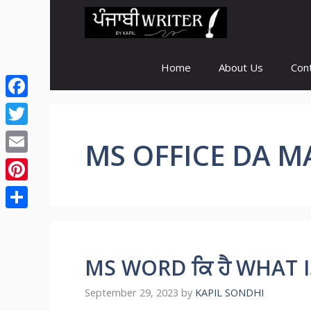
Skip
to
content
Home
About Us
Con
Facebook
Twitter
MS OFFICE DA M
Email
Pinterest
Share
MS WORD ਕਿ ਹੈ WHAT 
September 29, 2023
by
KAPIL SONDHI