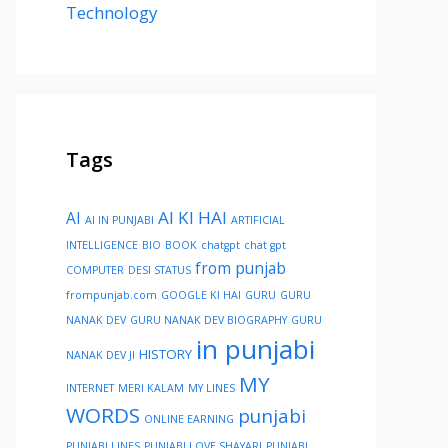
Technology
Tags
AI KI HAI
AI
AI IN PUNJABI
ARTIFICIAL
INTELLIGENCE
BIO
BOOK
chatgpt
chat gpt
from punjab
COMPUTER
DESI STATUS
frompunjab.com
GOOGLE KI HAI
GURU
GURU
NANAK DEV
GURU NANAK DEV BIOGRAPHY
GURU
in punjabi
HISTORY
NANAK DEV JI
MY
INTERNET
MERI KALAM
MY LINES
WORDS
punjabi
ONLINE EARNING
PUNJABI LINES
PUNJABI LOVE SHAYARI
PUNJABI