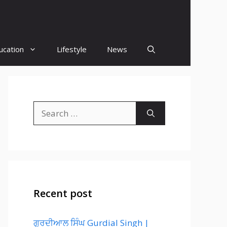
ucation
Lifestyle
News
Search
for:
Recent post
ਗੁਰਦੀਆਲ ਸਿੰਘ Gurdial Singh |