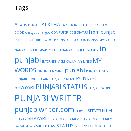
Tags
AI KI HAI
AI
AI IN PUNJABI
ARTIFICIAL INTELLIGENCE
BIO
from punjab
BOOK
chatgpt
chat gpt
COMPUTER
DESI STATUS
frompunjab.com
GOOGLE KI HAI
GURU
GURU NANAK DEV
GURU
in
HISTORY
NANAK DEV BIOGRAPHY
GURU NANAK DEV JI
punjabi
MY
INTERNET
MERI KALAM
MY LINES
WORDS
punjabi
ONLINE EARNING
PUNJABI LINES
PUNJABI
PUNJABI LOVE SHAYARI
PUNJABI NAGME
PUNJABI STATUS
SHAYARI
PUNJABI WORDS
PUNJABI WRITER
punjabiwriter.com
SERVER KI HAI
SERVER
SHAYARI
SHAYAR
SHIV KUMAR BATALVI
SHIV KUMAR BATALVI
STATUS
tech
SIKH ITHAS
STORY
GAZAL
shyari
YOUTUBE