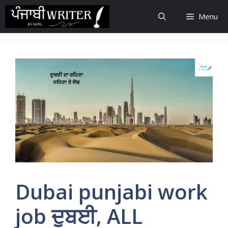
Skip
Menu
to
content
Dubai punjabi work
job ਦੁਬਈ, ALL