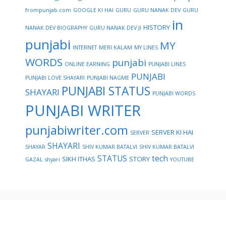
frompunjab.com
GOOGLE KI HAI
GURU
GURU NANAK DEV
GURU
in
HISTORY
NANAK DEV BIOGRAPHY
GURU NANAK DEV JI
punjabi
MY
INTERNET
MERI KALAM
MY LINES
WORDS
punjabi
ONLINE EARNING
PUNJABI LINES
PUNJABI
PUNJABI LOVE SHAYARI
PUNJABI NAGME
PUNJABI STATUS
SHAYARI
PUNJABI WORDS
PUNJABI WRITER
punjabiwriter.com
SERVER KI HAI
SERVER
SHAYARI
SHAYAR
SHIV KUMAR BATALVI
SHIV KUMAR BATALVI
STATUS
tech
SIKH ITHAS
STORY
GAZAL
shyari
YOUTUBE