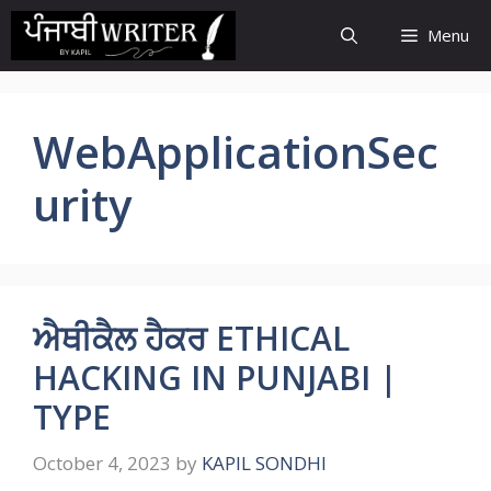
Skip
Menu
to
content
WebApplicationSec
urity
ਐਥੀਕੈਲ ਹੈਕਰ ETHICAL
HACKING IN PUNJABI |
TYPE
October 4, 2023
by
KAPIL SONDHI