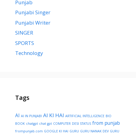
Punjab
Punjabi Singer
Punjabi Writer
SINGER
SPORTS
Technology
Tags
AI KI HAI
AI
AI IN PUNJABI
ARTIFICIAL INTELLIGENCE
BIO
from punjab
BOOK
chatgpt
chat gpt
COMPUTER
DESI STATUS
frompunjab.com
GOOGLE KI HAI
GURU
GURU NANAK DEV
GURU