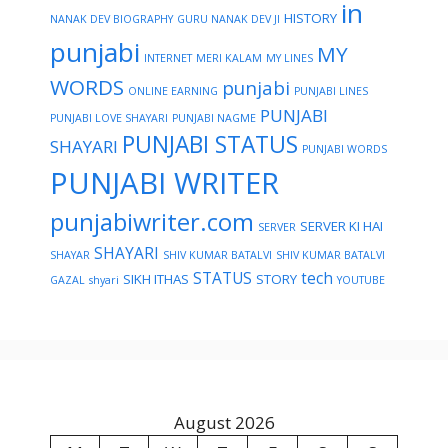
in
HISTORY
NANAK DEV BIOGRAPHY
GURU NANAK DEV JI
punjabi
MY
INTERNET
MERI KALAM
MY LINES
WORDS
punjabi
ONLINE EARNING
PUNJABI LINES
PUNJABI
PUNJABI LOVE SHAYARI
PUNJABI NAGME
PUNJABI STATUS
SHAYARI
PUNJABI WORDS
PUNJABI WRITER
punjabiwriter.com
SERVER KI HAI
SERVER
SHAYARI
SHAYAR
SHIV KUMAR BATALVI
SHIV KUMAR BATALVI
STATUS
tech
SIKH ITHAS
STORY
GAZAL
shyari
YOUTUBE
August 2026