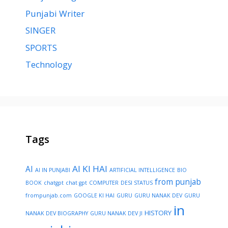
Punjabi Writer
SINGER
SPORTS
Technology
Tags
AI KI HAI
AI
AI IN PUNJABI
ARTIFICIAL INTELLIGENCE
BIO
from punjab
BOOK
chatgpt
chat gpt
COMPUTER
DESI STATUS
frompunjab.com
GOOGLE KI HAI
GURU
GURU NANAK DEV
GURU
in
HISTORY
NANAK DEV BIOGRAPHY
GURU NANAK DEV JI