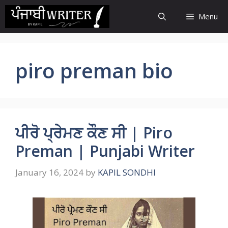
Skip
Menu
to
content
piro preman bio
ਪੀਰੋ ਪ੍ਰੇਮਣ ਕੌਣ ਸੀ | Piro
Preman | Punjabi Writer
January 16, 2024
by
KAPIL SONDHI