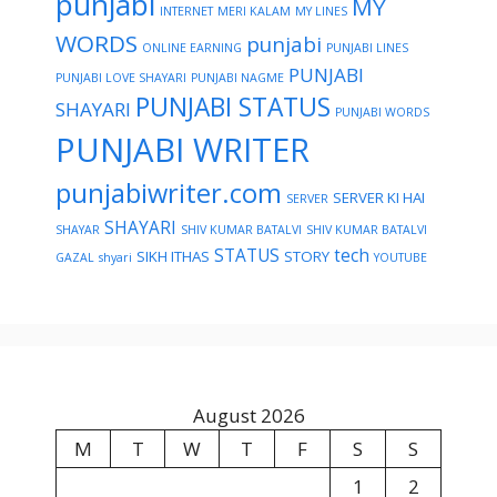
punjabi
MY
INTERNET
MERI KALAM
MY LINES
WORDS
punjabi
ONLINE EARNING
PUNJABI LINES
PUNJABI
PUNJABI LOVE SHAYARI
PUNJABI NAGME
PUNJABI STATUS
SHAYARI
PUNJABI WORDS
PUNJABI WRITER
punjabiwriter.com
SERVER KI HAI
SERVER
SHAYARI
SHAYAR
SHIV KUMAR BATALVI
SHIV KUMAR BATALVI
STATUS
tech
SIKH ITHAS
STORY
GAZAL
shyari
YOUTUBE
August 2026
M
T
W
T
F
S
S
1
2