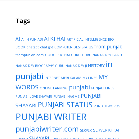
Tags
AI KI HAI
AI
AI IN PUNJABI
ARTIFICIAL INTELLIGENCE
BIO
from punjab
BOOK
chatgpt
chat gpt
COMPUTER
DESI STATUS
frompunjab.com
GOOGLE KI HAI
GURU
GURU NANAK DEV
GURU
in
HISTORY
NANAK DEV BIOGRAPHY
GURU NANAK DEV JI
punjabi
MY
INTERNET
MERI KALAM
MY LINES
WORDS
punjabi
ONLINE EARNING
PUNJABI LINES
PUNJABI
PUNJABI LOVE SHAYARI
PUNJABI NAGME
PUNJABI STATUS
SHAYARI
PUNJABI WORDS
PUNJABI WRITER
punjabiwriter.com
SERVER KI HAI
SERVER
SHAYARI
SHAYAR
SHIV KUMAR BATALVI
SHIV KUMAR BATALVI