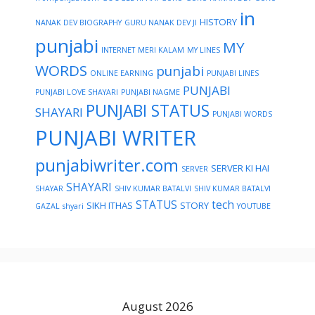
in
HISTORY
NANAK DEV BIOGRAPHY
GURU NANAK DEV JI
punjabi
MY
INTERNET
MERI KALAM
MY LINES
WORDS
punjabi
ONLINE EARNING
PUNJABI LINES
PUNJABI
PUNJABI LOVE SHAYARI
PUNJABI NAGME
PUNJABI STATUS
SHAYARI
PUNJABI WORDS
PUNJABI WRITER
punjabiwriter.com
SERVER KI HAI
SERVER
SHAYARI
SHAYAR
SHIV KUMAR BATALVI
SHIV KUMAR BATALVI
STATUS
tech
SIKH ITHAS
STORY
GAZAL
shyari
YOUTUBE
August 2026