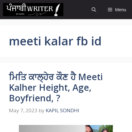
Skip
Menu
to
content
meeti kalar fb id
ਮਿਤਿ ਕਾਲ੍ਹੇਰ ਕੌਣ ਹੈ Meeti
Kalher Height, Age,
Boyfriend, ?
May 7, 2023
by
KAPIL SONDHI