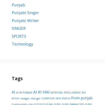
Punjab
Punjabi Singer
Punjabi Writer
SINGER
SPORTS
Technology
Tags
AI KI HAI
AI
AI IN PUNJABI
ARTIFICIAL INTELLIGENCE
BIO
from punjab
BOOK
chatgpt
chat gpt
COMPUTER
DESI STATUS
frompunjab.com
GOOGLE KI HAI
GURU
GURU NANAK DEV
GURU