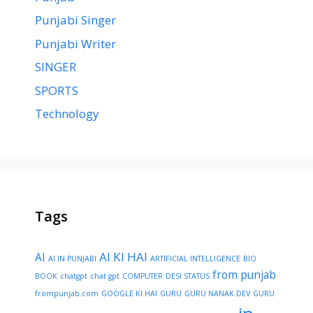
Punjabi Singer
Punjabi Writer
SINGER
SPORTS
Technology
Tags
AI KI HAI
AI
AI IN PUNJABI
ARTIFICIAL INTELLIGENCE
BIO
from punjab
BOOK
chatgpt
chat gpt
COMPUTER
DESI STATUS
frompunjab.com
GOOGLE KI HAI
GURU
GURU NANAK DEV
GURU