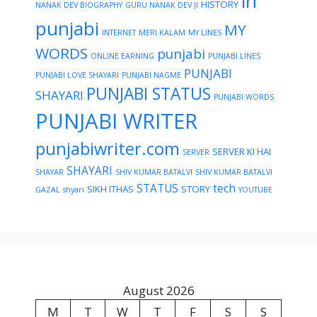
in
HISTORY
NANAK DEV BIOGRAPHY
GURU NANAK DEV JI
punjabi
MY
INTERNET
MERI KALAM
MY LINES
WORDS
punjabi
ONLINE EARNING
PUNJABI LINES
PUNJABI
PUNJABI LOVE SHAYARI
PUNJABI NAGME
PUNJABI STATUS
SHAYARI
PUNJABI WORDS
PUNJABI WRITER
punjabiwriter.com
SERVER KI HAI
SERVER
SHAYARI
SHAYAR
SHIV KUMAR BATALVI
SHIV KUMAR BATALVI
STATUS
tech
SIKH ITHAS
STORY
GAZAL
shyari
YOUTUBE
August 2026
M
T
W
T
F
S
S