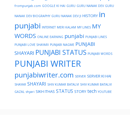
frompunjab.com
GOOGLE KI HAI
GURU
GURU NANAK DEV
GURU
in
HISTORY
NANAK DEV BIOGRAPHY
GURU NANAK DEV JI
punjabi
MY
INTERNET
MERI KALAM
MY LINES
WORDS
punjabi
ONLINE EARNING
PUNJABI LINES
PUNJABI
PUNJABI LOVE SHAYARI
PUNJABI NAGME
PUNJABI STATUS
SHAYARI
PUNJABI WORDS
PUNJABI WRITER
punjabiwriter.com
SERVER KI HAI
SERVER
SHAYARI
SHAYAR
SHIV KUMAR BATALVI
SHIV KUMAR BATALVI
STATUS
tech
SIKH ITHAS
STORY
GAZAL
shyari
YOUTUBE