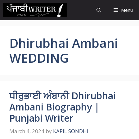
Skip
Menu
to
content
Dhirubhai Ambani
WEDDING
ਧੀਰੁਭਾਈ ਅੰਬਾਨੀ Dhirubhai
Ambani Biography |
Punjabi Writer
March 4, 2024
by
KAPIL SONDHI