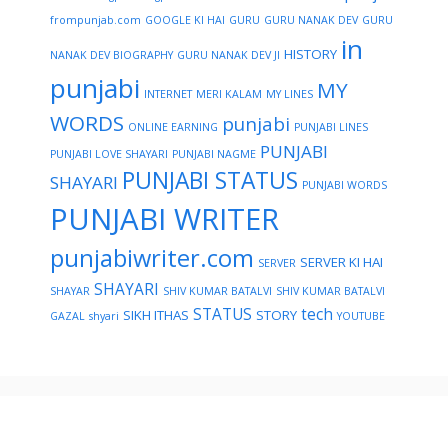
frompunjab.com
GOOGLE KI HAI
GURU
GURU NANAK DEV
GURU
in
HISTORY
NANAK DEV BIOGRAPHY
GURU NANAK DEV JI
punjabi
MY
INTERNET
MERI KALAM
MY LINES
WORDS
punjabi
ONLINE EARNING
PUNJABI LINES
PUNJABI
PUNJABI LOVE SHAYARI
PUNJABI NAGME
PUNJABI STATUS
SHAYARI
PUNJABI WORDS
PUNJABI WRITER
punjabiwriter.com
SERVER KI HAI
SERVER
SHAYARI
SHAYAR
SHIV KUMAR BATALVI
SHIV KUMAR BATALVI
STATUS
tech
SIKH ITHAS
STORY
GAZAL
shyari
YOUTUBE