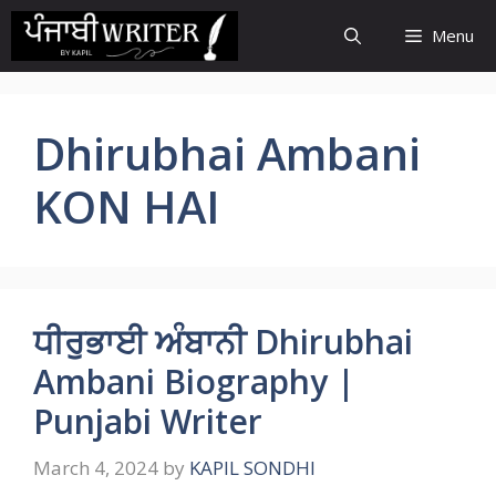
Skip
Menu
to
content
Dhirubhai Ambani
KON HAI
ਧੀਰੁਭਾਈ ਅੰਬਾਨੀ Dhirubhai
Ambani Biography |
Punjabi Writer
March 4, 2024
by
KAPIL SONDHI