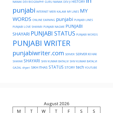
in
HISTORY
NANAK DEV BIOGRAPHY
GURU NANAK DEV JI
punjabi
MY
INTERNET
MERI KALAM
MY LINES
WORDS
punjabi
ONLINE EARNING
PUNJABI LINES
PUNJABI
PUNJABI LOVE SHAYARI
PUNJABI NAGME
PUNJABI STATUS
SHAYARI
PUNJABI WORDS
PUNJABI WRITER
punjabiwriter.com
SERVER KI HAI
SERVER
SHAYARI
SHAYAR
SHIV KUMAR BATALVI
SHIV KUMAR BATALVI
STATUS
tech
SIKH ITHAS
STORY
GAZAL
shyari
YOUTUBE
August 2026
M
T
W
T
F
S
S