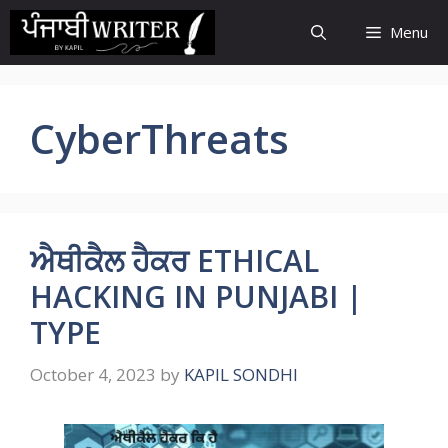
Skip
Menu
to
content
CyberThreats
ਐਥੀਕੈਲ ਹੈਕਰ ETHICAL
HACKING IN PUNJABI |
TYPE
October 4, 2023
by
KAPIL SONDHI