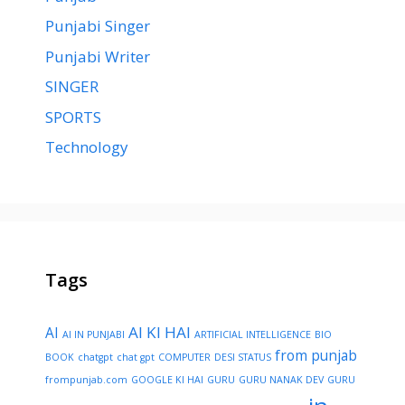
Punjabi Singer
Punjabi Writer
SINGER
SPORTS
Technology
Tags
AI KI HAI
AI
AI IN PUNJABI
ARTIFICIAL INTELLIGENCE
BIO
from punjab
BOOK
chatgpt
chat gpt
COMPUTER
DESI STATUS
frompunjab.com
GOOGLE KI HAI
GURU
GURU NANAK DEV
GURU