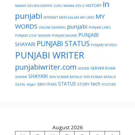
in
HISTORY
NANAK DEV BIOGRAPHY
GURU NANAK DEV JI
punjabi
MY
INTERNET
MERI KALAM
MY LINES
WORDS
punjabi
ONLINE EARNING
PUNJABI LINES
PUNJABI
PUNJABI LOVE SHAYARI
PUNJABI NAGME
PUNJABI STATUS
SHAYARI
PUNJABI WORDS
PUNJABI WRITER
punjabiwriter.com
SERVER KI HAI
SERVER
SHAYARI
SHAYAR
SHIV KUMAR BATALVI
SHIV KUMAR BATALVI
STATUS
tech
SIKH ITHAS
STORY
GAZAL
shyari
YOUTUBE
August 2026