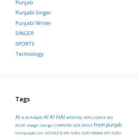
Punjab
Punjabi Singer
Punjabi Writer
SINGER
SPORTS
Technology
Tags
AI KI HAI
AI
AI IN PUNJABI
ARTIFICIAL INTELLIGENCE
BIO
from punjab
BOOK
chatgpt
chat gpt
COMPUTER
DESI STATUS
frompunjab.com
GOOGLE KI HAI
GURU
GURU NANAK DEV
GURU