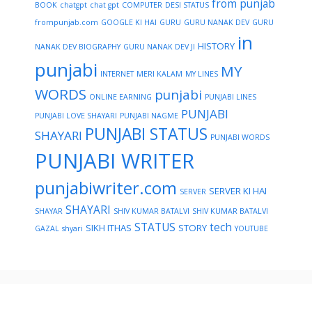
from punjab
BOOK
chatgpt
chat gpt
COMPUTER
DESI STATUS
frompunjab.com
GOOGLE KI HAI
GURU
GURU NANAK DEV
GURU
in
HISTORY
NANAK DEV BIOGRAPHY
GURU NANAK DEV JI
punjabi
MY
INTERNET
MERI KALAM
MY LINES
WORDS
punjabi
ONLINE EARNING
PUNJABI LINES
PUNJABI
PUNJABI LOVE SHAYARI
PUNJABI NAGME
PUNJABI STATUS
SHAYARI
PUNJABI WORDS
PUNJABI WRITER
punjabiwriter.com
SERVER KI HAI
SERVER
SHAYARI
SHAYAR
SHIV KUMAR BATALVI
SHIV KUMAR BATALVI
STATUS
tech
SIKH ITHAS
STORY
GAZAL
shyari
YOUTUBE