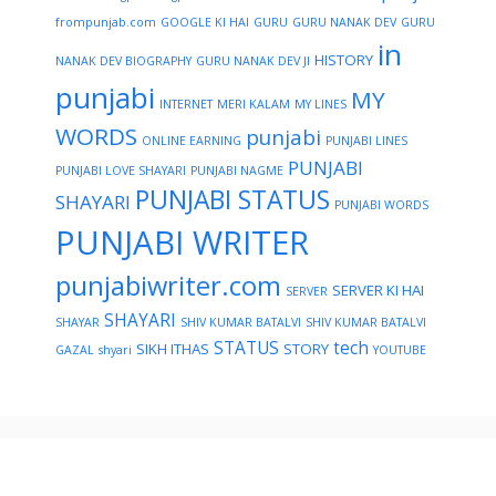
frompunjab.com
GOOGLE KI HAI
GURU
GURU NANAK DEV
GURU
in
HISTORY
NANAK DEV BIOGRAPHY
GURU NANAK DEV JI
punjabi
MY
INTERNET
MERI KALAM
MY LINES
WORDS
punjabi
ONLINE EARNING
PUNJABI LINES
PUNJABI
PUNJABI LOVE SHAYARI
PUNJABI NAGME
PUNJABI STATUS
SHAYARI
PUNJABI WORDS
PUNJABI WRITER
punjabiwriter.com
SERVER KI HAI
SERVER
SHAYARI
SHAYAR
SHIV KUMAR BATALVI
SHIV KUMAR BATALVI
STATUS
tech
SIKH ITHAS
STORY
GAZAL
shyari
YOUTUBE