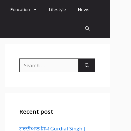
Education
Lifestyle
News
Search
for:
Recent post
ਗੁਰਦੀਆਲ ਸਿੰਘ Gurdial Singh |