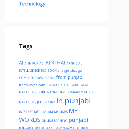
Technology
Tags
AI KI HAI
AI
AI IN PUNJABI
ARTIFICIAL
INTELLIGENCE
BIO
BOOK
chatgpt
chat gpt
from punjab
COMPUTER
DESI STATUS
frompunjab.com
GOOGLE KI HAI
GURU
GURU
NANAK DEV
GURU NANAK DEV BIOGRAPHY
GURU
in punjabi
HISTORY
NANAK DEV JI
MY
INTERNET
MERI KALAM
MY LINES
WORDS
punjabi
ONLINE EARNING
PUNJABI LINES
PUNJABI LOVE SHAYARI
PUNJABI