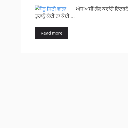
ਅੱਜ ਅਸੀਂ ਗੱਲ ਕਰਾਂਗੇ ਇੰਟਰਨੇ
ਤੁਹਾਨੂੰ ਕੋਈ ਨਾ ਕੋਈ …
Read more