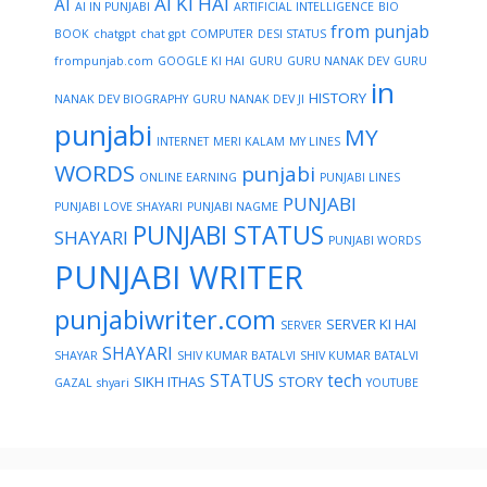
AI KI HAI
AI
AI IN PUNJABI
ARTIFICIAL INTELLIGENCE
BIO
from punjab
BOOK
chatgpt
chat gpt
COMPUTER
DESI STATUS
frompunjab.com
GOOGLE KI HAI
GURU
GURU NANAK DEV
GURU
in
HISTORY
NANAK DEV BIOGRAPHY
GURU NANAK DEV JI
punjabi
MY
INTERNET
MERI KALAM
MY LINES
WORDS
punjabi
ONLINE EARNING
PUNJABI LINES
PUNJABI
PUNJABI LOVE SHAYARI
PUNJABI NAGME
PUNJABI STATUS
SHAYARI
PUNJABI WORDS
PUNJABI WRITER
punjabiwriter.com
SERVER KI HAI
SERVER
SHAYARI
SHAYAR
SHIV KUMAR BATALVI
SHIV KUMAR BATALVI
STATUS
tech
SIKH ITHAS
STORY
GAZAL
shyari
YOUTUBE