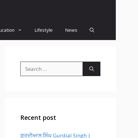
ucation
Lifestyle
News
Search
for:
Recent post
ਗੁਰਦੀਆਲ ਸਿੰਘ Gurdial Singh |