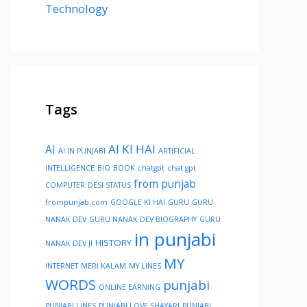
Technology
Tags
AI KI HAI
AI
AI IN PUNJABI
ARTIFICIAL
INTELLIGENCE
BIO
BOOK
chatgpt
chat gpt
from punjab
COMPUTER
DESI STATUS
frompunjab.com
GOOGLE KI HAI
GURU
GURU
NANAK DEV
GURU NANAK DEV BIOGRAPHY
GURU
in punjabi
HISTORY
NANAK DEV JI
MY
INTERNET
MERI KALAM
MY LINES
WORDS
punjabi
ONLINE EARNING
PUNJABI LINES
PUNJABI LOVE SHAYARI
PUNJABI