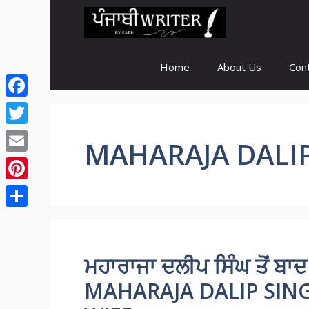
Skip
to
content
Home
About Us
Con
Facebook
Twitter
MAHARAJA DALIP
Email
Pinterest
Share
ਮਹਾਰਾਜਾ ਦਲੀਪ ਸਿੰਘ ਤੋਂ ਬਾ
MAHARAJA DALIP SIN