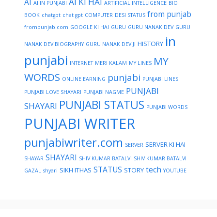
AI KI HAI
AI
AI IN PUNJABI
ARTIFICIAL INTELLIGENCE
BIO
from punjab
BOOK
chatgpt
chat gpt
COMPUTER
DESI STATUS
frompunjab.com
GOOGLE KI HAI
GURU
GURU NANAK DEV
GURU
in
HISTORY
NANAK DEV BIOGRAPHY
GURU NANAK DEV JI
punjabi
MY
INTERNET
MERI KALAM
MY LINES
WORDS
punjabi
ONLINE EARNING
PUNJABI LINES
PUNJABI
PUNJABI LOVE SHAYARI
PUNJABI NAGME
PUNJABI STATUS
SHAYARI
PUNJABI WORDS
PUNJABI WRITER
punjabiwriter.com
SERVER KI HAI
SERVER
SHAYARI
SHAYAR
SHIV KUMAR BATALVI
SHIV KUMAR BATALVI
STATUS
tech
SIKH ITHAS
STORY
GAZAL
shyari
YOUTUBE