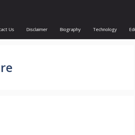
tact Us
Disclaimer
Biography
Technology
Ed
ure