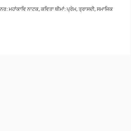
ਾਨਰ: ਮਹਾਂਕਾਵਿ ਨਾਟਕ, ਕਵਿਤਾ ਥੀਮਾਂ: ਪ੍ਰੇਮ, ਤ੍ਰਾਸਦੀ, ਸਮਾਜਿਕ