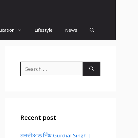
ucation
Lifestyle
News
Search
for:
Recent post
ਗੁਰਦੀਆਲ ਸਿੰਘ Gurdial Singh |