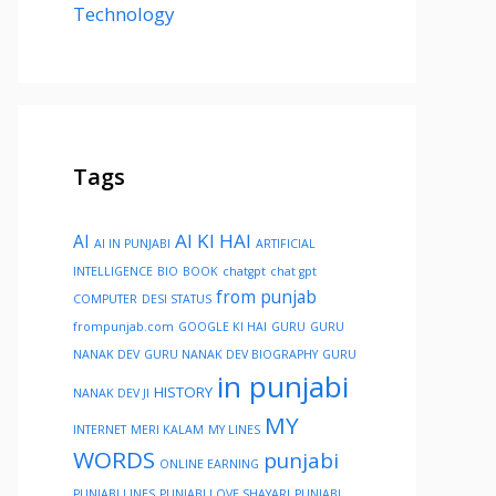
Technology
Tags
AI KI HAI
AI
AI IN PUNJABI
ARTIFICIAL
INTELLIGENCE
BIO
BOOK
chatgpt
chat gpt
from punjab
COMPUTER
DESI STATUS
frompunjab.com
GOOGLE KI HAI
GURU
GURU
NANAK DEV
GURU NANAK DEV BIOGRAPHY
GURU
in punjabi
HISTORY
NANAK DEV JI
MY
INTERNET
MERI KALAM
MY LINES
WORDS
punjabi
ONLINE EARNING
PUNJABI LINES
PUNJABI LOVE SHAYARI
PUNJABI