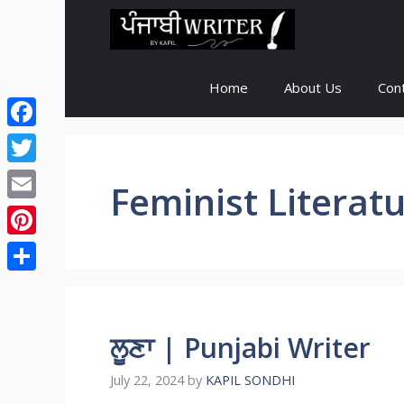
Skip
to
content
Home
About Us
Con
Facebook
Twitter
Feminist Literat
Email
Pinterest
Share
ਲੂਣਾ | Punjabi Writer
July 22, 2024
by
KAPIL SONDHI