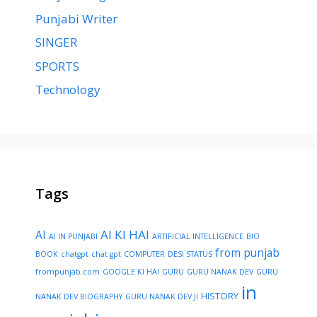
Punjabi Writer
SINGER
SPORTS
Technology
Tags
AI KI HAI
AI
AI IN PUNJABI
ARTIFICIAL INTELLIGENCE
BIO
from punjab
BOOK
chatgpt
chat gpt
COMPUTER
DESI STATUS
frompunjab.com
GOOGLE KI HAI
GURU
GURU NANAK DEV
GURU
in
HISTORY
NANAK DEV BIOGRAPHY
GURU NANAK DEV JI