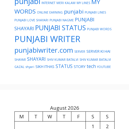
punjabi
MY
INTERNET
MERI KALAM
MY LINES
WORDS
punjabi
ONLINE EARNING
PUNJABI LINES
PUNJABI
PUNJABI LOVE SHAYARI
PUNJABI NAGME
PUNJABI STATUS
SHAYARI
PUNJABI WORDS
PUNJABI WRITER
punjabiwriter.com
SERVER KI HAI
SERVER
SHAYARI
SHAYAR
SHIV KUMAR BATALVI
SHIV KUMAR BATALVI
STATUS
tech
SIKH ITHAS
STORY
GAZAL
shyari
YOUTUBE
August 2026
M
T
W
T
F
S
S
1
2