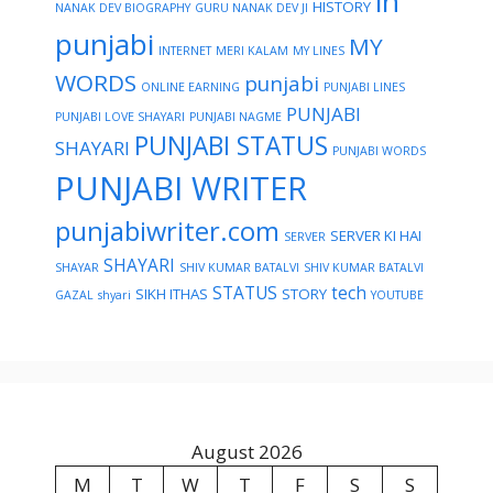
in
HISTORY
NANAK DEV BIOGRAPHY
GURU NANAK DEV JI
punjabi
MY
INTERNET
MERI KALAM
MY LINES
WORDS
punjabi
ONLINE EARNING
PUNJABI LINES
PUNJABI
PUNJABI LOVE SHAYARI
PUNJABI NAGME
PUNJABI STATUS
SHAYARI
PUNJABI WORDS
PUNJABI WRITER
punjabiwriter.com
SERVER KI HAI
SERVER
SHAYARI
SHAYAR
SHIV KUMAR BATALVI
SHIV KUMAR BATALVI
STATUS
tech
SIKH ITHAS
STORY
GAZAL
shyari
YOUTUBE
August 2026
M
T
W
T
F
S
S