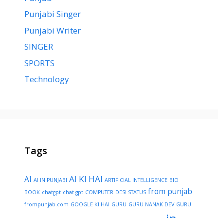
Punjabi Singer
Punjabi Writer
SINGER
SPORTS
Technology
Tags
AI KI HAI
AI
AI IN PUNJABI
ARTIFICIAL INTELLIGENCE
BIO
from punjab
BOOK
chatgpt
chat gpt
COMPUTER
DESI STATUS
frompunjab.com
GOOGLE KI HAI
GURU
GURU NANAK DEV
GURU