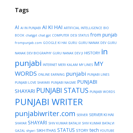
Tags
AI KI HAI
AI
AI IN PUNJABI
ARTIFICIAL INTELLIGENCE
BIO
from punjab
BOOK
chatgpt
chat gpt
COMPUTER
DESI STATUS
frompunjab.com
GOOGLE KI HAI
GURU
GURU NANAK DEV
GURU
in
HISTORY
NANAK DEV BIOGRAPHY
GURU NANAK DEV JI
punjabi
MY
INTERNET
MERI KALAM
MY LINES
WORDS
punjabi
ONLINE EARNING
PUNJABI LINES
PUNJABI
PUNJABI LOVE SHAYARI
PUNJABI NAGME
PUNJABI STATUS
SHAYARI
PUNJABI WORDS
PUNJABI WRITER
punjabiwriter.com
SERVER KI HAI
SERVER
SHAYARI
SHAYAR
SHIV KUMAR BATALVI
SHIV KUMAR BATALVI
STATUS
tech
SIKH ITHAS
STORY
GAZAL
shyari
YOUTUBE