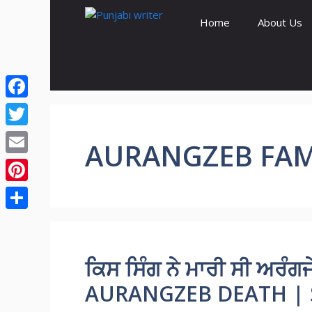
Skip
Home
About Us
to
content
Facebook
Twitter
AURANGZEB FAM
Email
Pinterest
Share
ਕਿਸ ਸਿੰਗ ਨੇ ਮਾਰੀ ਸੀ ਅਰੰਗਜ
AURANGZEB DEATH | 