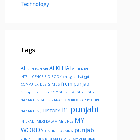
Technology
Tags
AI KI HAI
AI
AI IN PUNJABI
ARTIFICIAL
INTELLIGENCE
BIO
BOOK
chatgpt
chat gpt
from punjab
COMPUTER
DESI STATUS
frompunjab.com
GOOGLE KI HAI
GURU
GURU
NANAK DEV
GURU NANAK DEV BIOGRAPHY
GURU
in punjabi
HISTORY
NANAK DEV JI
MY
INTERNET
MERI KALAM
MY LINES
WORDS
punjabi
ONLINE EARNING
PUNJABI LINES
PUNJABI LOVE SHAYARI
PUNJABI