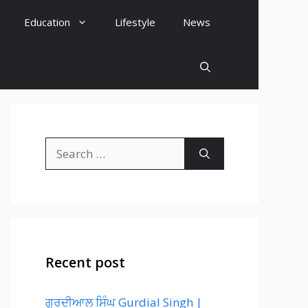
Education
Lifestyle
News
Search
for:
Recent post
ਗੁਰਦੀਆਲ ਸਿੰਘ Gurdial Singh |