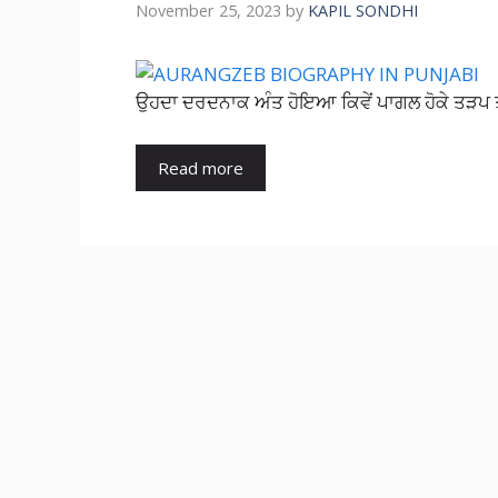
November 25, 2023
by
KAPIL SONDHI
ਉਹਦਾ ਦਰਦਨਾਕ ਅੰਤ ਹੋਇਆ ਕਿਵੇਂ ਪਾਗਲ ਹੋਕੇ ਤੜਪ
Read more